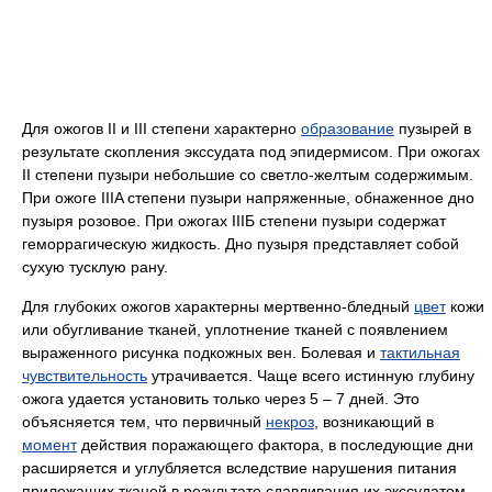
Для ожогов II и III степени характерно
образование
пузырей в
результате скопления экссудата под эпидермисом. При ожогах
II степени пузыри небольшие со светло-желтым содержимым.
При ожоге IIIA степени пузыри напряженные, обнаженное дно
пузыря розовое. При ожогах IIIБ степени пузыри содержат
геморрагическую жидкость. Дно пузыря представляет собой
сухую тусклую рану.
Для глубоких ожогов характерны мертвенно-бледный
цвет
кожи
или обугливание тканей, уплотнение тканей с появлением
выраженного рисунка подкожных вен. Болевая и
тактильная
чувствительность
утрачивается. Чаще всего истинную глубину
ожога удается установить только через 5 – 7 дней. Это
объясняется тем, что первичный
некроз
, возникающий в
момент
действия поражающего фактора, в последующие дни
расширяется и углубляется вследствие нарушения питания
прилежащих тканей в результате сдавливания их экссудатом,