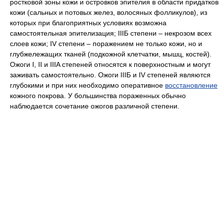
ростковой зоны кожи и островков эпителия в области придатков
кожи (сальных и потовых желез, волосяных фолликулов), из
которых при благоприятных условиях возможна
самостоятельная эпителизация; IIIБ степени – некрозом всех
слоев кожи; IV степени – поражением не только кожи, но и
глубжележащих тканей (подкожной клетчатки, мышц, костей).
Ожоги I, II и IIIA степеней относятся к поверхностным и могут
заживать самостоятельно. Ожоги IIIБ и IV степеней являются
глубокими и при них необходимо оперативное
восстановление
кожного покрова. У большинства пораженных обычно
наблюдается сочетание ожогов различной степени.