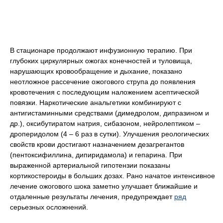
В стационаре продолжают инфузионную терапию. При
глубоких циркулярных ожогах конечностей и туловища,
нарушающих кровообращение и дыхание, показано
неотложное рассечение ожогового струпа до появления
кровотечения с последующим наложением асептической
повязки. Наркотические анальгетики комбинируют с
антигистаминными средствами (димедролом, дипразином и
др.), оксибутиратом натрия, сибазоном, нейролептиком –
дроперидолом (4 – 6 раз в сутки). Улучшения реологических
свойств крови достигают назначением дезагрегантов
(пентоксифиллина, дипиридамола) и гепарина. При
выраженной артериальной гипотензии показаны
кортикостероиды в больших дозах. Рано начатое интенсивное
лечение ожогового шока заметно улучшает ближайшие и
отдаленные результаты лечения, предупреждает
ряд
серьезных осложнений.