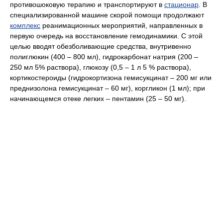
противошоковую терапию и транспортируют в
стационар
. В
специализированной машине скорой помощи продолжают
комплекс
реанимационных мероприятий, направленных в
первую очередь на восстановление гемодинамики. С этой
целью вводят обезболивающие средства, внутривенно
полиглюкин (400 – 800 мл), гидрокарбонат натрия (200 –
250 мл 5% раствора), глюкозу (0,5 – 1 л 5 % раствора),
кортикостероиды (гидрокортизона гемисукцинат – 200 мг или
преднизолона гемисукцинат – 60 мг), коргликон (1 мл); при
начинающемся отеке легких – пентамин (25 – 50 мг).