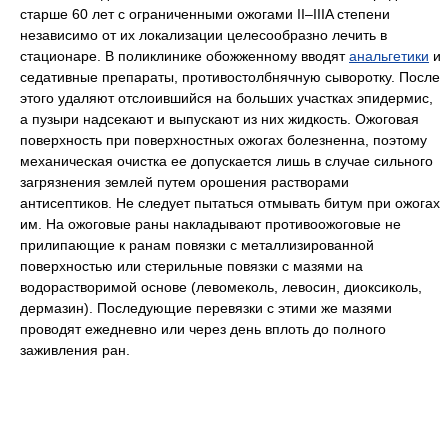
старше 60 лет с ограниченными ожогами II–IIIA степени
независимо от их локализации целесообразно лечить в
стационаре. В поликлинике обожженному вводят
анальгетики
и
седативные препараты, противостолбнячную сыворотку. После
этого удаляют отслоившийся на больших участках эпидермис,
а пузыри надсекают и выпускают из них жидкость. Ожоговая
поверхность при поверхностных ожогах болезненна, поэтому
механическая очистка ее допускается лишь в случае сильного
загрязнения землей путем орошения растворами
антисептиков. Не следует пытаться отмывать битум при ожогах
им. На ожоговые раны накладывают противоожоговые не
прилипающие к ранам повязки с металлизированной
поверхностью или стерильные повязки с мазями на
водорастворимой основе (левомеколь, левосин, диоксиколь,
дермазин). Последующие перевязки с этими же мазями
проводят ежедневно или через день вплоть до полного
заживления ран.