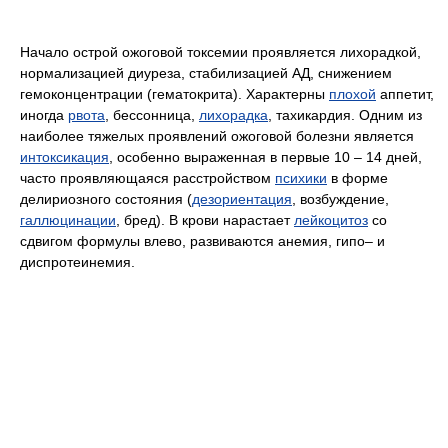
Начало острой ожоговой токсемии проявляется лихорадкой,
нормализацией диуреза, стабилизацией АД, снижением
гемоконцентрации (гематокрита). Характерны
плохой
аппетит,
иногда
рвота
, бессонница,
лихорадка
, тахикардия. Одним из
наиболее тяжелых проявлений ожоговой болезни является
интоксикация
, особенно выраженная в первые 10 – 14 дней,
часто проявляющаяся расстройством
психики
в форме
делириозного состояния (
дезориентация
, возбуждение,
галлюцинации
, бред). В крови нарастает
лейкоцитоз
со
сдвигом формулы влево, развиваются анемия, гипо– и
диспротеинемия.