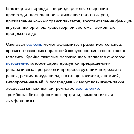
В четвертом периоде – периоде реконвалесценции –
происходит постепенное заживление ожоговых ран,
приживление кожных трансплантатов, восстановление функции
внутренних органов, кроветворной системы, обменных
процессов и др.
Ожоговая
болезнь
может осложниться развитием сепсиса,
эрозивно-язвенных поражений желудочно-кишечного тракта,
гепатита. Крайне тяжелым осложнением является ожоговое
истощение
, которое характеризуется прекращением
репаративных процессов и прогрессирующим некрозом в
ранах, резким похуданием, вплоть до кахексии, анемией,
гипопротеинемией. У пострадавших могут возникнуть также
абсцессы мягких тканей, рожистое
воспаление
,
тромбофлебиты, флегмоны, артриты, лимфангииты и
лимфадениты.