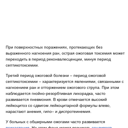
При поверхностных поражениях, протекающих без
выраженного нагноения ран, острая ожоговая токсемия может
переходить в период реконвалесценции, минуя период
септикотоксемии.
Третий период ожоговой болезни – период ожоговой
септикотоксемии – характеризуется явлениями, связанными с
нагноением ран и отторжением ожогового струпа. При этом
наблюдается гнойно-резорбтивная лихорадка, часто
развивается пневмония. В крови отмечается высокий
лейкоцитоз со сдвигом лейкоцитарной формулы влево,
нарастают анемия, гипо– и диспротеинемия.
У больных с обширными ожогами часто развивается
психастения
. На этом фоне может возникать
сонливость
,