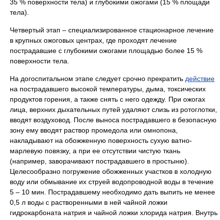
35 % поверхности тела) и глубокими ожогами (15 % площади
тела).
Четвертый этап – специализированное стационарное лечение
в крупных ожоговых центрах, где проходят лечение
пострадавшие с глубокими ожогами площадью более 15 %
поверхности тела.
На догоспитальном этапе следует срочно прекратить
действие
на пострадавшего высокой температуры, дыма, токсических
продуктов горения, а также снять с него одежду. При ожогах
лица, верхних дыхательных путей удаляют слизь из ротоглотки,
вводят воздуховод. После выноса пострадавшего в безопасную
зону ему вводят раствор промедола или омнопона,
накладывают на обожженную поверхность сухую ватно-
марлевую повязку, а при ее отсутствии чистую ткань
(например, заворачивают пострадавшего в простыню).
Целесообразно погружение обожженных участков в холодную
воду или обмывание их струей водопроводной воды в течение
5 – 10 мин. Пострадавшему необходимо дать выпить не менее
0,5 л воды с растворенными в ней чайной ложки
гидрокарбоната натрия и чайной ложки хлорида натрия. Внутрь