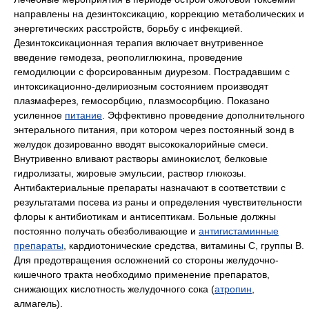
направлены на дезинтоксикацию, коррекцию метаболических и
энергетических расстройств, борьбу с инфекцией.
Дезинтоксикационная терапия включает внутривенное
введение гемодеза, реополиглюкина, проведение
гемодилюции с форсированным диурезом. Пострадавшим с
интоксикационно-делириозным состоянием производят
плазмаферез, гемосорбцию, плазмосорбцию. Показано
усиленное
питание
. Эффективно проведение дополнительного
энтерального питания, при котором через постоянный зонд в
желудок дозированно вводят высококалорийные смеси.
Внутривенно вливают растворы аминокислот, белковые
гидролизаты, жировые эмульсии, раствор глюкозы.
Антибактериальные препараты назначают в соответствии с
результатами посева из раны и определения чувствительности
флоры к антибиотикам и антисептикам. Больные должны
постоянно получать обезболивающие и
антигистаминные
препараты
, кардиотонические средства, витамины С, группы В.
Для предотвращения осложнений со стороны желудочно-
кишечного тракта необходимо применение препаратов,
снижающих кислотность желудочного сока (
атропин
,
алмагель).