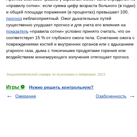
«правилу сотни»: если сумма цифр возраста больного (в годах)
и общей площади поражения (в процентах) превышает 100,
прогноз
неблагоприятный. Ожог дыхательных путей
существенно ухудшает прогноз и для учета его влияния на
показатель
«правила сотни» условно принято считать, что он
соответствует 15 % от глубокого ожога тела. Сочетание ожога с
повреждениями костей и внутренних органов или с вдыханием
угарного газа, дыма с токсичными продуктами горения или
воздействием ионизирующего излучения отягощает прогноз.
Энциклопедический словарь по психологии и педагогике
.
2013
.
Игры ⚽
Нужно решить контрольную?
Ожирение
Озабоченность